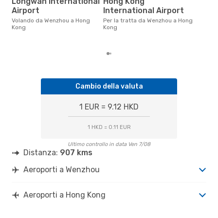
Longwan International
Hong Kong
Il prezzo medio di un volo
Wen
Airport
International Airport
eDr
Volando da Wenzhou a Hong
Per la tratta da Wenzhou a Hong
base
Kong
Kong
mes
Cambio della valuta
1 EUR = 9.12 HKD
1 HKD = 0.11 EUR
Ultimo controllo in data Ven 7/08
Distanza:
907 kms
Aeroporti a Wenzhou
Aeroporti a Hong Kong