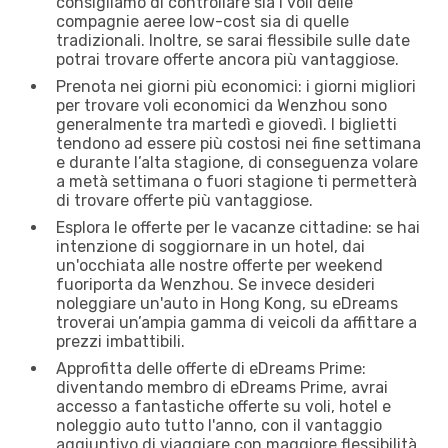
consigliamo di controllare sia i voli delle
compagnie aeree low-cost sia di quelle
tradizionali. Inoltre, se sarai flessibile sulle date
potrai trovare offerte ancora più vantaggiose.
Prenota nei giorni più economici: i giorni migliori
per trovare voli economici da Wenzhou sono
generalmente tra martedì e giovedì. I biglietti
tendono ad essere più costosi nei fine settimana
e durante l’alta stagione, di conseguenza volare
a metà settimana o fuori stagione ti permetterà
di trovare offerte più vantaggiose.
Esplora le offerte per le vacanze cittadine: se hai
intenzione di soggiornare in un hotel, dai
un'occhiata alle nostre offerte per weekend
fuoriporta da Wenzhou. Se invece desideri
noleggiare un'auto in Hong Kong, su eDreams
troverai un’ampia gamma di veicoli da affittare a
prezzi imbattibili.
Approfitta delle offerte di eDreams Prime:
diventando membro di eDreams Prime, avrai
accesso a fantastiche offerte su voli, hotel e
noleggio auto tutto l'anno, con il vantaggio
aggiuntivo di viaggiare con maggiore flessibilità