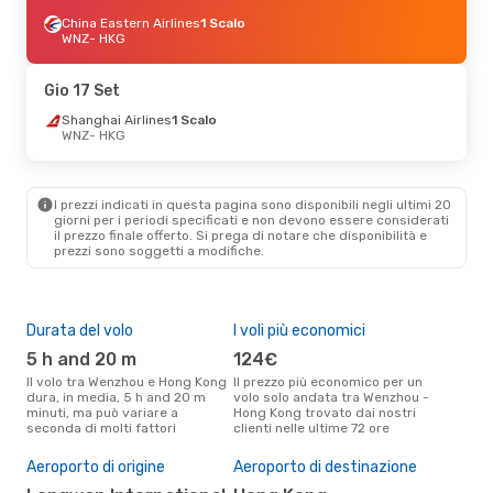
China Eastern Airlines
1 Scalo
WNZ
- HKG
Gio 17 Set
Shanghai Airlines
1 Scalo
WNZ
- HKG
I prezzi indicati in questa pagina sono disponibili negli ultimi 20
giorni per i periodi specificati e non devono essere considerati
il ​​prezzo finale offerto. Si prega di notare che disponibilità e
prezzi sono soggetti a modifiche.
Durata del volo
I voli più economici
Alt
5 h and 20 m
124€
ap
Il volo tra Wenzhou e Hong Kong
Il prezzo più economico per un
Secondo i dati della nostra
dura, in media, 5 h and 20 m
volo solo andata tra Wenzhou -
rice
minuti, ma può variare a
Hong Kong trovato dai nostri
punt
seconda di molti fattori
clienti nelle ultime 72 ore
Hong
Pre
Aeroporto di origine
Aeroporto di destinazione
18