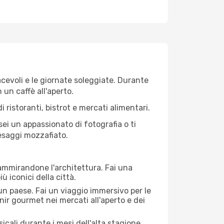
iacevoli e le giornate soleggiate. Durante
n un caffè all'aperto.
 ristoranti, bistrot e mercati alimentari.
 sei un appassionato di fotografia o ti
aesaggi mozzafiato.
 ammirandone l'architettura. Fai una
ù iconici della città.
 un paese. Fai un viaggio immersivo per le
nir gourmet nei mercati all'aperto e dei
cali durante i mesi dell'alta stagione.