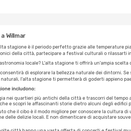
 a Willmar
'alta stagione è il periodo perfetto grazie alle temperature p
ici della città, partecipare a festival culturali o rilassarti i
stronomia locale? L'alta stagione ti offrirà un'ampia scelta di
i consentirà di esplorare la bellezza naturale dei dintorni. Se
e naturali, l'alta stagione ti permetterà di goderti appieno p
gione includono:
a nei quartieri più antichi della città e trascorri del tempo
he e scopri le affascinanti storie dietro alcuni degli edifici pi
uto che il cibo è il modo migliore per conoscere la cultura di
e delle delizie locali. E non dimenticare di acquistare souve
lte città hanno una vasta offerta di concerti e festival musi