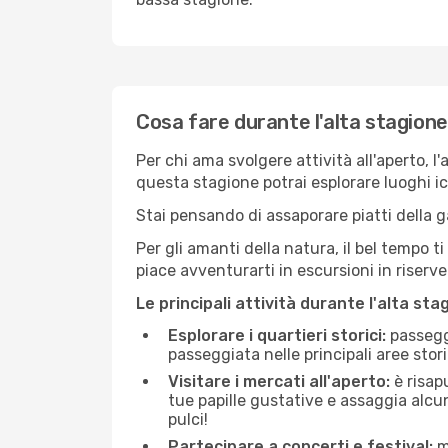
Cosa fare durante l'alta stagione
Per chi ama svolgere attività all'aperto, l
questa stagione potrai esplorare luoghi icon
Stai pensando di assaporare piatti della ga
Per gli amanti della natura, il bel tempo t
piace avventurarti in escursioni in riserv
Le principali attività durante l'alta sta
Esplorare i quartieri storici:
passeggi
passeggiata nelle principali aree storic
Visitare i mercati all'aperto:
è risap
tue papille gustative e assaggia alcun
pulci!
Partecipare a concerti e festival:
mo