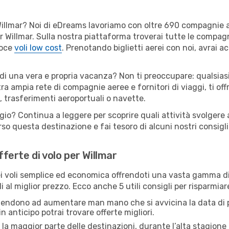
er Willmar? Noi di eDreams lavoriamo con oltre 690 compagnie
 per Willmar. Sulla nostra piattaforma troverai tutte le compa
loce
voli low cost
. Prenotando biglietti aerei con noi, avrai ac
 di una vera e propria vacanza? Non ti preoccupare: qualsias
tra ampia rete di compagnie aeree e fornitori di viaggi, ti of
, trasferimenti aeroportuali o navette.
gio? Continua a leggere per scoprire quali attività svolgere a
o questa destinazione e fai tesoro di alcuni nostri consigli 
fferte di volo per Willmar
 voli semplice ed economica offrendoti una vasta gamma di 
 al miglior prezzo. Ecco anche 5 utili consigli per risparmiar
 tendono ad aumentare man mano che si avvicina la data di p
in anticipo potrai trovare offerte migliori.
 la maggior parte delle destinazioni, durante l’alta stagione o 