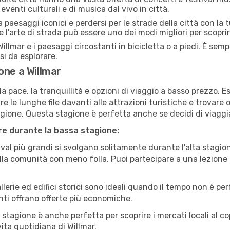
 eventi culturali e di musica dal vivo in città.
paesaggi iconici e perdersi per le strade della città con la
e l'arte di strada può essere uno dei modi migliori per scopri
illmar e i paesaggi circostanti in bicicletta o a piedi. È se
rsi da esplorare.
one a Willmar
a pace, la tranquillità e opzioni di viaggio a basso prezzo. 
 le lunghe file davanti alle attrazioni turistiche e trovare o
agione. Questa stagione è perfetta anche se decidi di viaggi
are durante la bassa stagione:
val più grandi si svolgano solitamente durante l'alta stagio
sulla comunità con meno folla. Puoi partecipare a una lezione 
lerie ed edifici storici sono ideali quando il tempo non è p
ti offrano offerte più economiche.
 stagione è anche perfetta per scoprire i mercati locali al c
 vita quotidiana di Willmar.