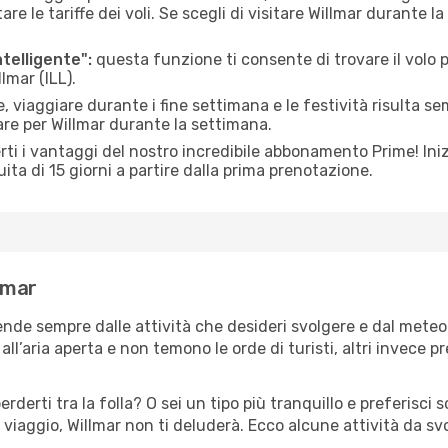
le tariffe dei voli. Se scegli di visitare Willmar durante la
ntelligente":
questa funzione ti consente di trovare il volo
lmar (ILL).
 viaggiare durante i fine settimana e le festività risulta se
are per Willmar durante la settimana.
ti i vantaggi del nostro incredibile abbonamento Prime! Inizi
ita di 15 giorni a partire dalla prima prenotazione.
llmar
pende sempre dalle attività che desideri svolgere e dal mete
ll’aria aperta e non temono le orde di turisti, altri invece p
erderti tra la folla? O sei un tipo più tranquillo e preferisci
viaggio, Willmar non ti deluderà. Ecco alcune attività da sv