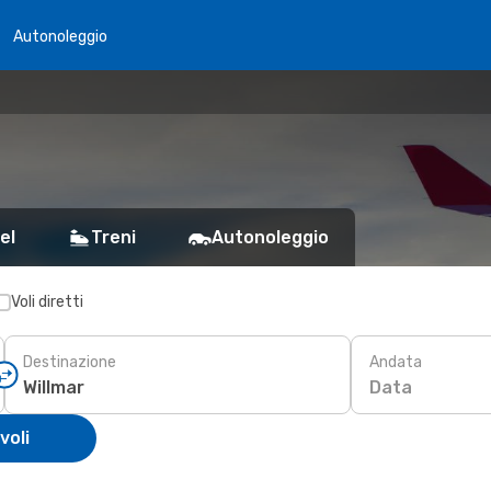
Autonoleggio
el
Treni
Autonoleggio
Voli diretti
Destinazione
Andata
Data
voli