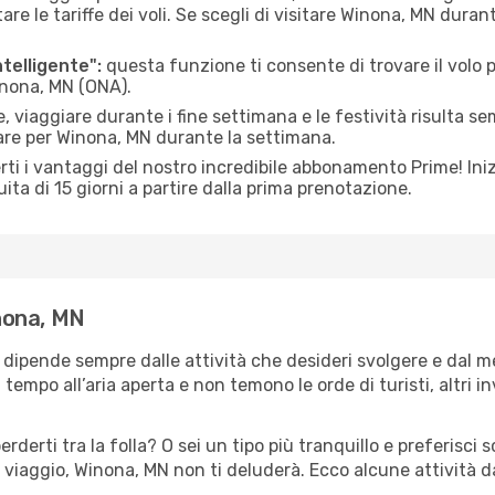
le tariffe dei voli. Se scegli di visitare Winona, MN duran
ntelligente":
questa funzione ti consente di trovare il volo
Winona, MN (ONA).
 viaggiare durante i fine settimana e le festività risulta se
iare per Winona, MN durante la settimana.
ti i vantaggi del nostro incredibile abbonamento Prime! Inizi
ita di 15 giorni a partire dalla prima prenotazione.
inona, MN
 dipende sempre dalle attività che desideri svolgere e dal 
tempo all’aria aperta e non temono le orde di turisti, altri 
erderti tra la folla? O sei un tipo più tranquillo e preferisci
 viaggio, Winona, MN non ti deluderà. Ecco alcune attività d