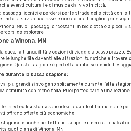
lla eventi culturali e di musica dal vivo in città.
paesaggi iconici e perdersi per le strade della città con la
e l'arte di strada può essere uno dei modi migliori per scopri
inona, MN e i paesaggi circostanti in bicicletta o a piedi. 
 percorsi da esplorare.
ione a Winona, MN
a pace, la tranquillità e opzioni di viaggio a basso prezzo. 
 le lunghe file davanti alle attrazioni turistiche e trovare o
agione. Questa stagione è perfetta anche se decidi di viaggi
are durante la bassa stagione:
val più grandi si svolgano solitamente durante l'alta stagio
sulla comunità con meno folla. Puoi partecipare a una lezione 
lerie ed edifici storici sono ideali quando il tempo non è p
ti offrano offerte più economiche.
 stagione è anche perfetta per scoprire i mercati locali al c
a vita quotidiana di Winona, MN.