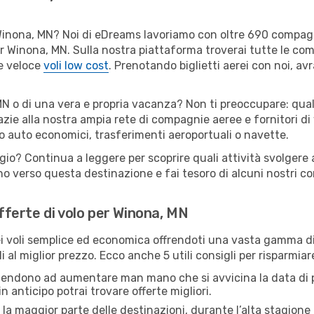
er Winona, MN? Noi di eDreams lavoriamo con oltre 690 compa
 per Winona, MN. Sulla nostra piattaforma troverai tutte le c
 e veloce
voli low cost
. Prenotando biglietti aerei con noi, avr
N o di una vera e propria vacanza? Non ti preoccupare: quals
zie alla nostra ampia rete di compagnie aeree e fornitori di v
io auto economici, trasferimenti aeroportuali o navette.
ggio? Continua a leggere per scoprire quali attività svolgere
o verso questa destinazione e fai tesoro di alcuni nostri con
offerte di volo per Winona, MN
 voli semplice ed economica offrendoti una vasta gamma di 
i al miglior prezzo. Ecco anche 5 utili consigli per risparmia
 tendono ad aumentare man mano che si avvicina la data di p
in anticipo potrai trovare offerte migliori.
 la maggior parte delle destinazioni, durante l’alta stagione o 