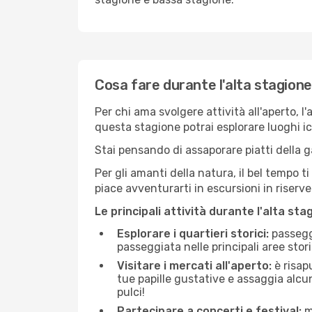
Cosa fare durante l'alta stagion
Per chi ama svolgere attività all'aperto, l
questa stagione potrai esplorare luoghi icon
Stai pensando di assaporare piatti della ga
Per gli amanti della natura, il bel tempo t
piace avventurarti in escursioni in riserv
Le principali attività durante l'alta sta
Esplorare i quartieri storici:
passeggi
passeggiata nelle principali aree storic
Visitare i mercati all'aperto:
è risap
tue papille gustative e assaggia alcun
pulci!
Partecipare a concerti e festival:
mo