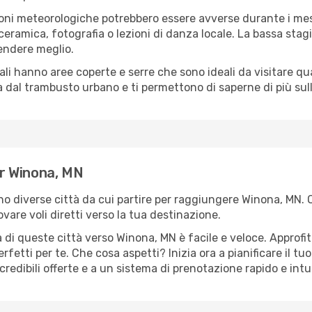
oni meteorologiche potrebbero essere avverse durante i mes
ramica, fotografia o lezioni di danza locale. La bassa stagi
rendere meglio.
cali hanno aree coperte e serre che sono ideali da visitare 
dal trambusto urbano e ti permettono di saperne di più sulla
er Winona, MN
sono diverse città da cui partire per raggiungere Winona, MN. 
vare voli diretti verso la tua destinazione.
 di queste città verso Winona, MN è facile e veloce. Approfit
a perfetti per te. Che cosa aspetti? Inizia ora a pianificare il 
redibili offerte e a un sistema di prenotazione rapido e intui