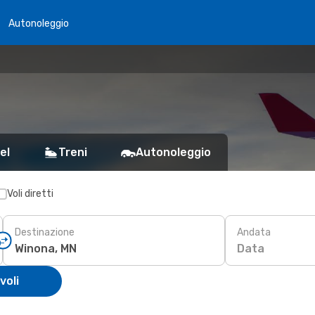
Autonoleggio
el
Treni
Autonoleggio
Voli diretti
Destinazione
Andata
Data
voli