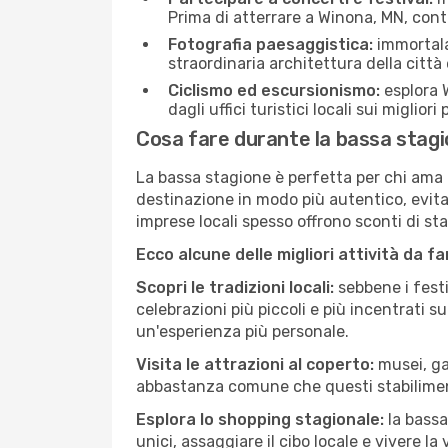
Prima di atterrare a Winona, MN, contro
Fotografia paesaggistica:
immortala 
straordinaria architettura della città 
Ciclismo ed escursionismo:
esplora W
dagli uffici turistici locali sui migliori
Cosa fare durante la bassa stag
La bassa stagione è perfetta per chi ama l
destinazione in modo più autentico, evitare
imprese locali spesso offrono sconti di st
Ecco alcune delle migliori attività da f
Scopri le tradizioni locali:
sebbene i festi
celebrazioni più piccoli e più incentrati 
un'esperienza più personale.
Visita le attrazioni al coperto:
musei, gal
abbastanza comune che questi stabilimen
Esplora lo shopping stagionale:
la bassa
unici, assaggiare il cibo locale e vivere l