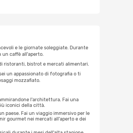
iacevoli e le giornate soleggiate. Durante
n un caffè all'aperto.
 ristoranti, bistrot e mercati alimentari.
 sei un appassionato di fotografia o ti
aesaggi mozzafiato.
 ammirandone l'architettura. Fai una
ù iconici della città.
 un paese. Fai un viaggio immersivo per le
nir gourmet nei mercati all'aperto e dei
cali durante i mesi dell'alta stagione.