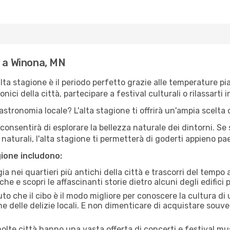
e a Winona, MN
'alta stagione è il periodo perfetto grazie alle temperature p
ici della città, partecipare a festival culturali o rilassarti i
stronomia locale? L'alta stagione ti offrirà un'ampia scelta di
i consentirà di esplorare la bellezza naturale dei dintorni. Se
e naturali, l'alta stagione ti permetterà di goderti appieno p
gione includono:
a nei quartieri più antichi della città e trascorri del tempo
he e scopri le affascinanti storie dietro alcuni degli edifici pi
uto che il cibo è il modo migliore per conoscere la cultura di
e delle delizie locali. E non dimenticare di acquistare souve
lte città hanno una vasta offerta di concerti e festival musi