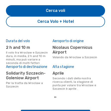
Cerca voli
Cerca Volo + Hotel
Durata del volo
Aeroporto di origine
Pre
2 h and 10 m
Nicolaus Copernicus
11
Airport
Il volo tra Wroclaw e Szczecin
Il prezzo medio di un volo
dura, in media, 2 h and 10 m
Wro
Volando da Wroclaw a Szczecin
minuti, ma può variare a
eDre
seconda di molti fattori
base
Aeroporto di destinazione
Alta stagione
mes
Solidarity Szczecin-
aprile
Goleniow Airport
Secondo i dati della nostra
ricerca clienti, la stagione di
Per la tratta da Wroclaw a
punta per volare tra Wroclaw e
Szczecin
Szczecin è aprile .