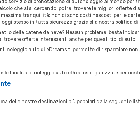
de servizio di prenotazione di autonoleggio al mondo per tr
colo che stai cercando, potrai trovare le migliori offerte dis
a massima tranquillità: non ci sono costi nascosti per le cart
ggi stesso in tutta sicurezza grazie alla nostra politica di 
nati o delle catene da neve? Nessun problema, basta indicar
ai trovare offerte interessanti anche per questi tipi di auto.
 per il noleggio auto di eDreams ti permette di risparmiare n
tte le località di noleggio auto eDreams organizzate per cont
ente
a delle nostre destinazioni più popolari dalla seguente list