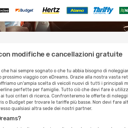
on modifiche e cancellazioni gratuite
o che hai sempre sognato o che tu abbia bisogno di noleggiare
tuo prossimo viaggio con eDreams. Grazie alla nostra vasta ret
riamo un'ampia scelta di veicoli nuovi di tutti i principali ma
line perfette per famiglie. Tutto ciò che devi fare è utilizz
e ai tuoi criteri di ricerca. Confronteremo le offerte di noleg
is o Budget per trovare le tariffe più basse. Non devi fare al
 presso qualsiasi altra sede dei nostri partner.
eDreams?