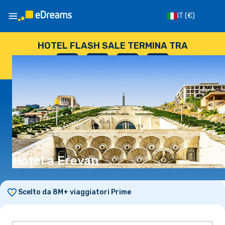
IT
(€)
HOTEL FLASH SALE TERMINA TRA
--
:
--
:
--
:
--
GIORNI
ORE
MINUTI
SECONDI
Hotel a Erevan
Scelto da 8M+ viaggiatori Prime