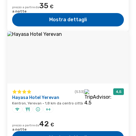
35
€
prezzo a partire da
a notte
Mostra dettagli
(533)
4,5
Hayasa Hotel Yerevan
Kentron, Yerevan · 1,8 km da centro città
42
€
prezzo a partire da
a notte