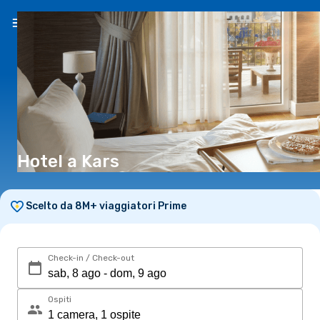
IT
(€)
Hotel a Kars
Scelto da 8M+ viaggiatori Prime
Check-in / Check-out
Ospiti