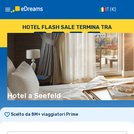
IT
(€)
HOTEL FLASH SALE TERMINA TRA
--
:
--
:
--
:
--
GIORNI
ORE
MINUTI
SECONDI
Hotel a Seefeld
Scelto da 8M+ viaggiatori Prime