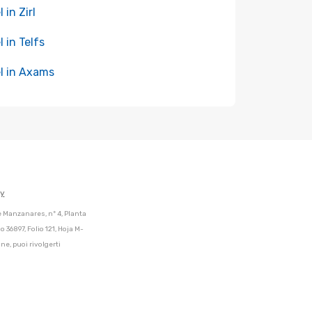
 in Zirl
l in Telfs
l in Axams
cy
de Manzanares, nº 4, Planta
 36897, Folio 121, Hoja M-
ne, puoi rivolgerti