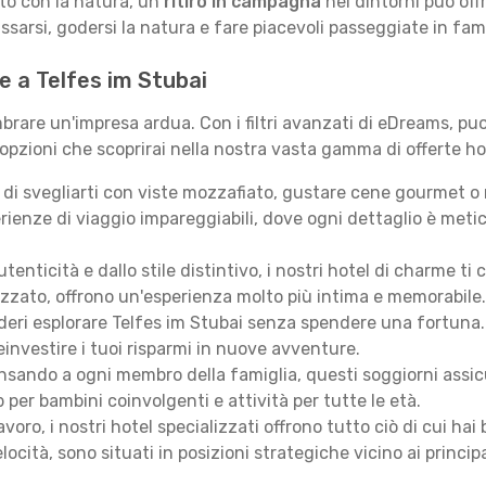
tto con la natura, un
ritiro in campagna
nei dintorni può off
assarsi, godersi la natura e fare piacevoli passeggiate in fami
te a Telfes im Stubai
rare un'impresa ardua. Con i filtri avanzati di eDreams, puoi
 opzioni che scoprirai nella nostra vasta gamma di offerte ho
i svegliarti con viste mozzafiato, gustare cene gourmet o ril
ienze di viaggio impareggiabili, dove ogni dettaglio è meti
autenticità e dallo stile distintivo, i nostri hotel di charme
izzato, offrono un'esperienza molto più intima e memorabile.
eri esplorare Telfes im Stubai senza spendere una fortuna. D
einvestire i tuoi risparmi in nuove avventure.
sando a ogni membro della famiglia, questi soggiorni assicur
 per bambini coinvolgenti e attività per tutte le età.
lavoro, i nostri hotel specializzati offrono tutto ciò di cui h
locità, sono situati in posizioni strategiche vicino ai principal