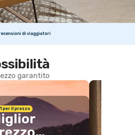
i recensioni di viaggiatori
ssibilità
 prezzo garantito
n.1 per il prezzo
iglior
rezzo