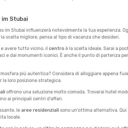
s im Stubai
lfes im Stubai influenzerà notevolmente la tua esperienza. O
e la scelta migliore, pensa al tipo di vacanza che desideri.
e avere tutto vicino, il
centro
è la scelta ideale. Sarai a poch
vaci e dai monumenti iconici. È anche il punto di partenza pe
mosfera più autentica? Considera di alloggiare appena fuori
la loro posizione strategica.
ali
offrono una soluzione molto comoda. Troverai hotel moderni
no ai principali centri d'affari.
ssante, le
aree residenziali
sono un'ottima alternativa. Qui 
ita locale.