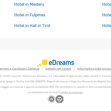
Hotel in Mieders
Hotel
Hotel in Fulpmes
Hote
Hotel in Hall in Tirol
Hote
ermini e Condizioni Generali
Utilizzo dei Cookie
Informativa sulla priva
 i diritti riservati. Vacaciones eDreams, S.L. (Sociedad Unipersonal). Sede sociale in Calle 
adrid, Spagna. Partita IVA ESB-61965778. Registrata presso il Registro Mercantil de Madrid, Tomo
 viaggio con licenza e agente accreditato IATA. Per contattarci in relazione alla tua prenotazio
immediatamente al nostro
centro assistenza
.