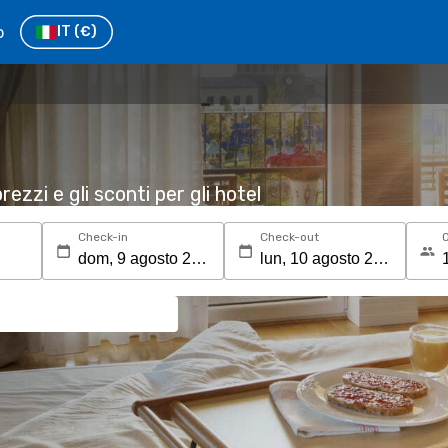
o
IT
(€)
rezzi e gli sconti per gli hotel
Check-in
Check-out
O