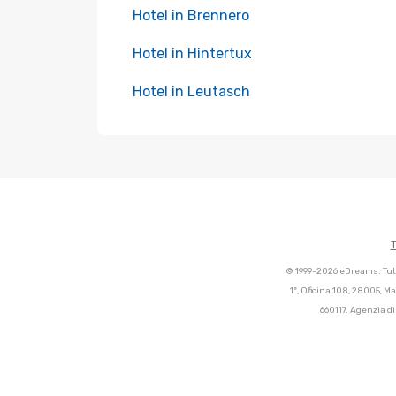
Hotel in Brennero
Hotel in Hintertux
Hotel in Leutasch
T
© 1999-2026 eDreams. Tutti
1º, Oficina 108, 28005, M
660117. Agenzia di