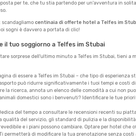
posta per te, che tu stia partendo per un'avventura in solit
so.
le: scandagliamo
centinaia di offerte hotel a Telfes im Stub
i sogni è davvero a portata di clic!
e il tuo soggiorno a Telfes im Stubai
itare sorprese dell'ultimo minuto a Telfes im Stubai, tieni a
ina di essere a Telfes im Stubai – che tipo di esperienza s
asporto può ridurre significativamente i tuoi tempi e costi di
are la ricerca, annota un elenco delle comodità a cui non puo
animali domestici sono i benvenuti? Identificare le tue priori
edica del tempo a consultare le recensioni recenti su piatt
qualità del servizio, gli standard di pulizia e la disponibilità
revedibile e i piani possono cambiare. Optare per hotel che of
Ti permetterà di modificare la tua prenotazione senza costi