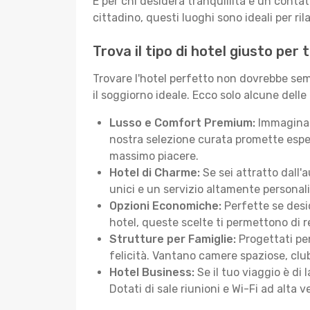
E per chi desidera tranquillità e un conta
cittadino, questi luoghi sono ideali per ril
Trova il tipo di hotel giusto per 
Trovare l'hotel perfetto non dovrebbe semb
il soggiorno ideale. Ecco solo alcune delle
Lusso e Comfort Premium:
Immagina d
nostra selezione curata promette esper
massimo piacere.
Hotel di Charme:
Se sei attratto dall'
unici e un servizio altamente personal
Opzioni Economiche:
Perfette se desid
hotel, queste scelte ti permettono di r
Strutture per Famiglie:
Progettati pen
felicità. Vantano camere spaziose, club
Hotel Business:
Se il tuo viaggio è di 
Dotati di sale riunioni e Wi-Fi ad alta ve