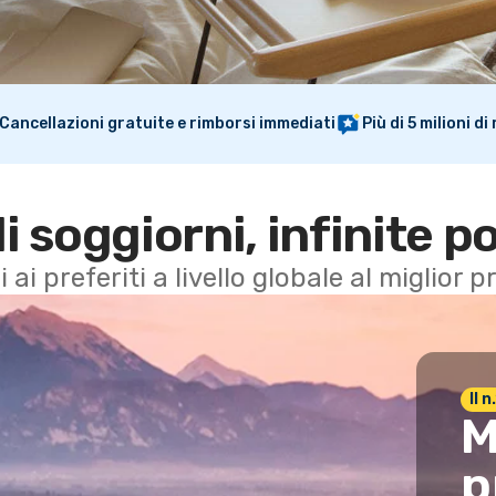
Cancellazioni gratuite e rimborsi immediati
Più di 5 milioni d
di soggiorni, infinite po
i ai preferiti a livello globale al miglior
Il 
M
p