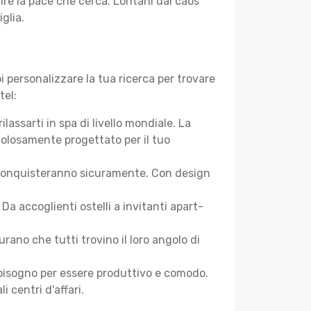
rire la pace che cerca. Lontani dal caos
glia.
 personalizzare la tua ricerca per trovare
tel:
assarti in spa di livello mondiale. La
colosamente progettato per il tuo
 ti conquisteranno sicuramente. Con design
a accoglienti ostelli a invitanti apart-
ano che tutti trovino il loro angolo di
ai bisogno per essere produttivo e comodo.
i centri d'affari.