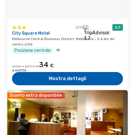
(317)
3,7
City Square Motel
Melbourne Central Business District, Melbourne · 0,4 km da
centro città
Posizione centrale
34
€
prezzo a partire da
a notte
Mostra dettagli
Sconto extra disponibile