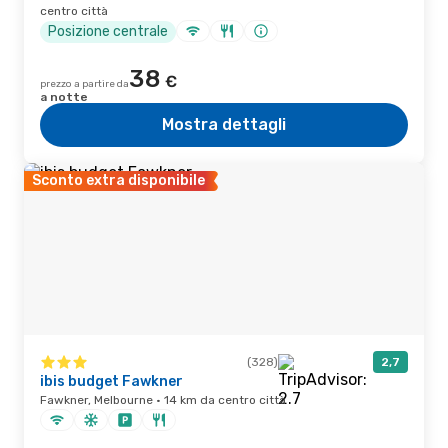
centro città
Posizione centrale
38
€
prezzo a partire da
a notte
Mostra dettagli
Sconto extra disponibile
(328)
2,7
ibis budget Fawkner
Fawkner, Melbourne · 14 km da centro città