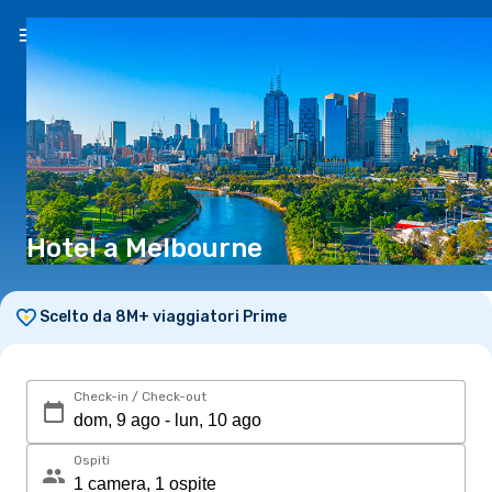
IT
(€)
Hotel a Melbourne
Scelto da 8M+ viaggiatori Prime
Check-in / Check-out
Ospiti