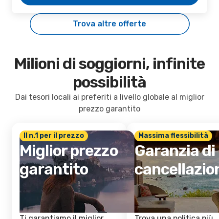
Trova altre offerte
Milioni di soggiorni, infinite
possibilità
Dai tesori locali ai preferiti a livello globale al miglior
prezzo garantito
Il n.1 per il prezzo
Massima flessibilità
Miglior prezzo
Garanzia di
garantito
cancellazio
Ti garantiamo il miglior
Trova una politica più