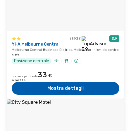
(3936)
3,9
YHA Melbourne Central
Melbourne Central Business District, Melbourne · 1 km da centro
città
Posizione centrale
33
€
prezzo a partire da
a notte
Mostra dettagli