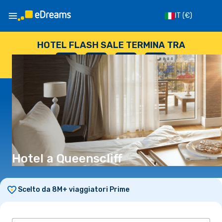
IT
(€)
HOTEL FLASH SALE TERMINA TRA
--
:
--
:
--
:
--
GIORNI
ORE
MINUTI
SECONDI
Hotel a Queenscliff
Scelto da 8M+ viaggiatori Prime