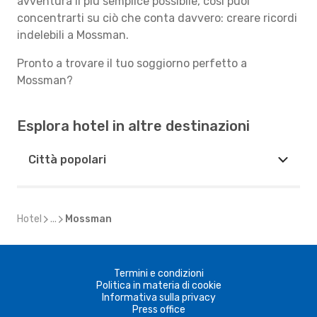
avventura il più semplice possibile, così puoi
concentrarti su ciò che conta davvero: creare ricordi
indelebili a Mossman.
Pronto a trovare il tuo soggiorno perfetto a
Mossman?
Esplora hotel in altre destinazioni
Città popolari
Hotel
...
Mossman
Termini e condizioni
Politica in materia di cookie
Informativa sulla privacy
Press office