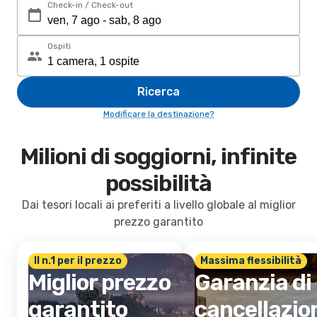
Check-in / Check-out
Ospiti
Ricerca
Modificare la destinazione?
Milioni di soggiorni, infinite
possibilità
Dai tesori locali ai preferiti a livello globale al miglior
prezzo garantito
Il n.1 per il prezzo
Massima flessibilità
Miglior prezzo
Garanzia di
garantito
cancellazio