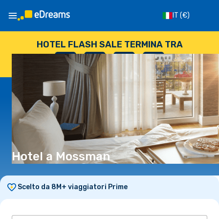
IT
(€)
HOTEL FLASH SALE TERMINA TRA
--
:
--
:
--
:
--
GIORNI
ORE
MINUTI
SECONDI
Hotel a Mossman
Scelto da 8M+ viaggiatori Prime