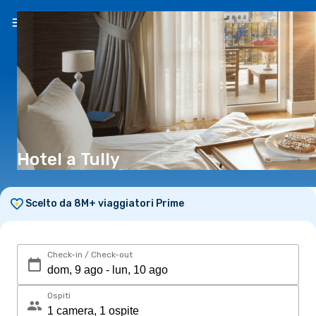
IT
(€)
Hotel a Tully
Scelto da 8M+ viaggiatori Prime
Check-in / Check-out
Ospiti