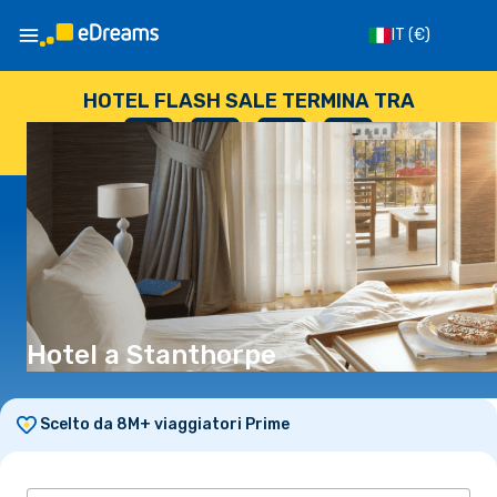
IT
(€)
HOTEL FLASH SALE TERMINA TRA
--
:
--
:
--
:
--
GIORNI
ORE
MINUTI
SECONDI
Hotel a Stanthorpe
Scelto da 8M+ viaggiatori Prime