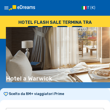
IT
(€)
HOTEL FLASH SALE TERMINA TRA
--
:
--
:
--
:
--
GIORNI
ORE
MINUTI
SECONDI
Hotel a Warwick
Scelto da 8M+ viaggiatori Prime