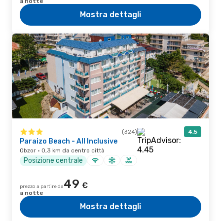
a notte
Mostra dettagli
(324)
4,5
Paraizo Beach - All Inclusive
Obzor · 0,3 km da centro città
Posizione centrale
49
€
prezzo a partire da
a notte
Mostra dettagli