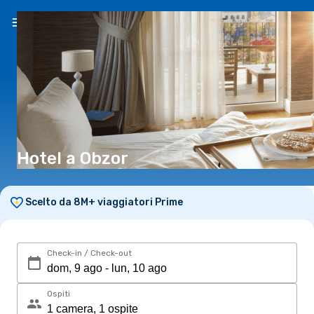
IT
(€)
Hotel a Obzor
Scelto da 8M+ viaggiatori Prime
Check-in / Check-out
Ospiti