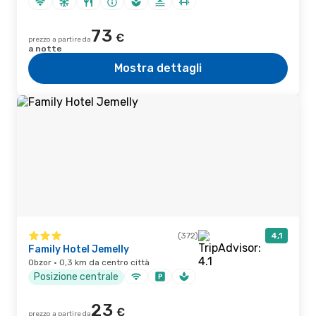
73
€
prezzo a partire da
a notte
Mostra dettagli
(372)
4,1
Family Hotel Jemelly
Obzor · 0,3 km da centro città
Posizione centrale
23
€
prezzo a partire da