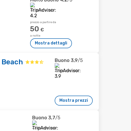
77 recensioni
prezzo a partire da
50
€
a notte
Mostra dettagli
Buono
3,9
/5
e Beach
23 recensioni
Mostra prezzi
Buono
3,7
/5
23 recensioni