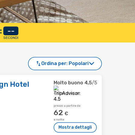
:
--
SECONDI
Ordina per:
Popolari
Molto buono
4,5
/5
ign Hotel
453 recensioni
prezzo a partire da
62
€
a notte
Mostra dettagli