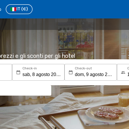
o
IT
(€)
rezzi e gli sconti per gli hotel
Check-in
Check-out
O