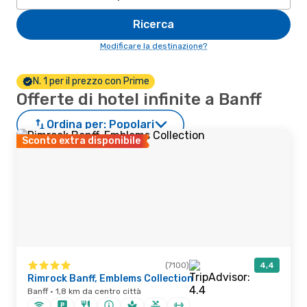
Ricerca
Modificare la destinazione?
N. 1 per il prezzo con Prime
Offerte di hotel infinite a Banff
Ordina per:
Popolari
Sconto extra disponibile
(7100)
4,4
Rimrock Banff, Emblems Collection
Banff · 1,8 km da centro città