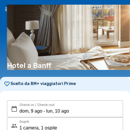
IT
(€)
Hotel a Banff
Scelto da 8M+ viaggiatori Prime
Check-in / Check-out
Ospiti