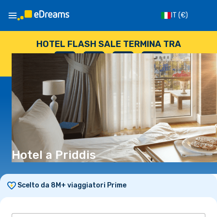
IT
(€)
HOTEL FLASH SALE TERMINA TRA
--
:
--
:
--
:
--
GIORNI
ORE
MINUTI
SECONDI
Hotel a Priddis
Scelto da 8M+ viaggiatori Prime