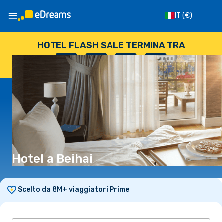
IT
(€)
HOTEL FLASH SALE TERMINA TRA
--
:
--
:
--
:
--
GIORNI
ORE
MINUTI
SECONDI
Hotel a Beihai
Scelto da 8M+ viaggiatori Prime