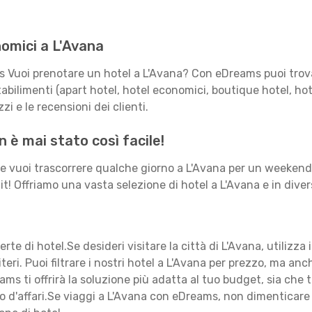
nomici a L'Avana
s Vuoi prenotare un hotel a L'Avana? Con eDreams puoi trovar
bilimenti (apart hotel, hotel economici, boutique hotel, hotel 
zi e le recensioni dei clienti.
 è mai stato così facile!
Se vuoi trascorrere qualche giorno a L'Avana per un weekend
it! Offriamo una vasta selezione di hotel a L'Avana e in divers
ferte di hotel.Se desideri visitare la città di L'Avana, utilizza
iteri. Puoi filtrare i nostri hotel a L'Avana per prezzo, ma a
eams ti offrirà la soluzione più adatta al tuo budget, sia ch
aggio d'affari.Se viaggi a L'Avana con eDreams, non dimenticar