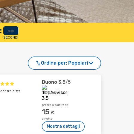
:
--
SECONDI
Ordina per:
Popolari
Buono
3,5
/5
 centro città
1108 recensioni
prezzo a partire da
15
€
a notte
Mostra dettagli