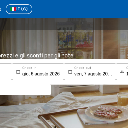
o
IT
(€)
rezzi e gli sconti per gli hotel
Check-in
Check-out
O