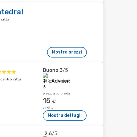
tedral
 città
Mostra prezzi
Buono
3
/5
 centro città
259 recensioni
prezzo a partire da
15
€
a notte
Mostra dettagli
2,6
/5