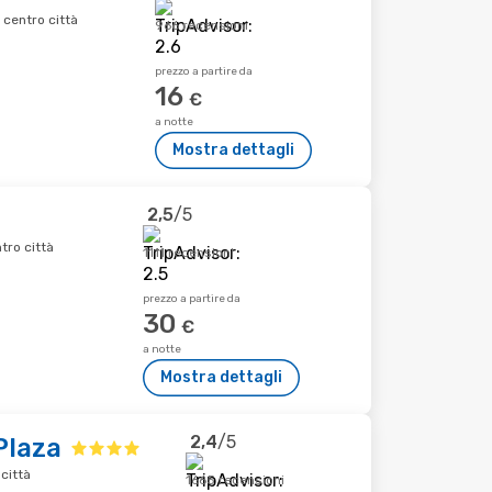
 centro città
966 recensioni
prezzo a partire da
16
€
a notte
Mostra dettagli
2,5
/5
tro città
1111 recensioni
prezzo a partire da
30
€
a notte
Mostra dettagli
2,4
/5
Plaza
città
1665 recensioni