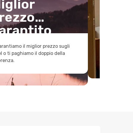
iglior
rezzo
arantito
arantiamo il miglior prezzo sugli
l o ti paghiamo il doppio della
erenza.