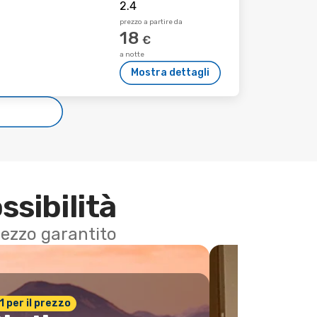
prezzo a partire da
18
€
a notte
Mostra dettagli
e
ssibilità
 prezzo garantito
n.1 per il prezzo