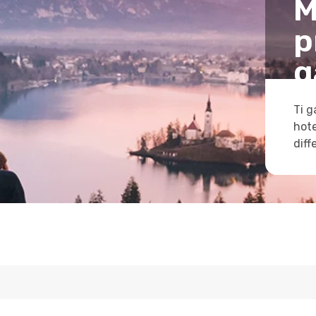
M
p
g
Ti g
hote
diff