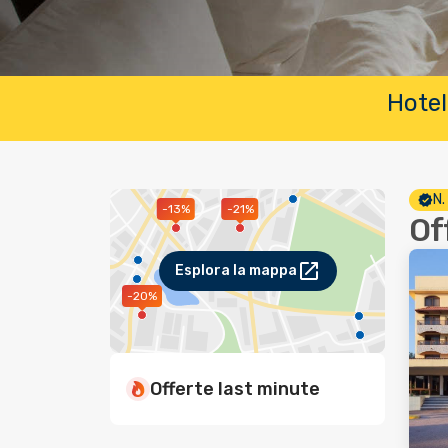
Hotel
N.
-13%
-21%
Of
Esplora la mappa
-20%
Offerte last minute