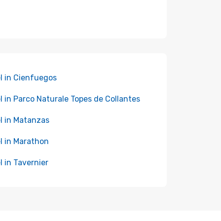
l in Cienfuegos
l in Parco Naturale Topes de Collantes
l in Matanzas
l in Marathon
l in Tavernier