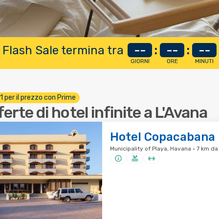
 Flash Sale termina tra
--
:
--
:
--
GIORNI
ORE
MINUTI
 1 per il prezzo con Prime
ferte di hotel infinite a L'Avana
Hotel Copacabana
Municipality of Playa, Havana · 7 km da