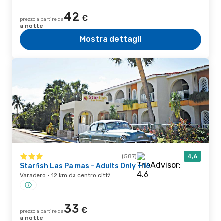
42
€
prezzo a partire da
a notte
Mostra dettagli
(587)
4,6
Starfish Las Palmas - Adults Only +16
Varadero · 12 km da centro città
33
€
prezzo a partire da
a notte