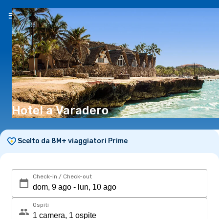
IT
(€)
Hotel a Varadero
Scelto da 8M+ viaggiatori Prime
Check-in / Check-out
Ospiti