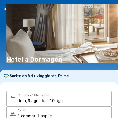
IT
(€)
Hotel a Dormagen
Scelto da 8M+ viaggiatori Prime
Check-in / Check-out
Ospiti