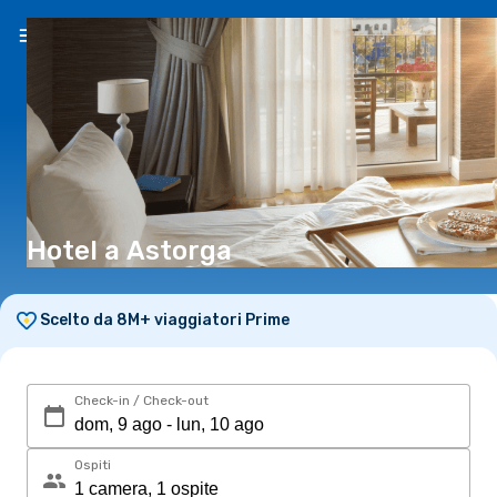
IT
(€)
Hotel a Astorga
Scelto da 8M+ viaggiatori Prime
Check-in / Check-out
Ospiti