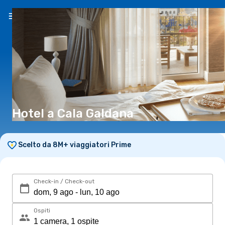
IT
(€)
Hotel a Cala Galdana
Scelto da 8M+ viaggiatori Prime
Check-in / Check-out
Ospiti