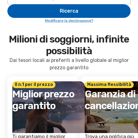
Ricerca
Modificare la destinazione?
Milioni di soggiorni, infinite
possibilità
Dai tesori locali ai preferiti a livello globale al miglior
prezzo garantito
Il n.1 per il prezzo
Massima flessibilità
Miglior prezzo
Garanzia di
garantito
cancellazio
Ti garantiamo il miglior
Trova una politica più