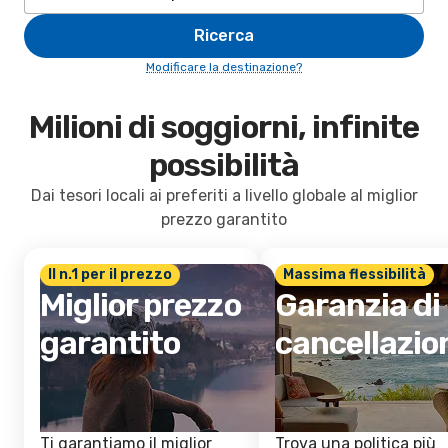
Ricerca
Modificare la destinazione?
Milioni di soggiorni, infinite
possibilità
Dai tesori locali ai preferiti a livello globale al miglior
prezzo garantito
Il n.1 per il prezzo
Massima flessibilità
Miglior prezzo
Garanzia di
garantito
cancellazio
Ti garantiamo il miglior
Trova una politica più