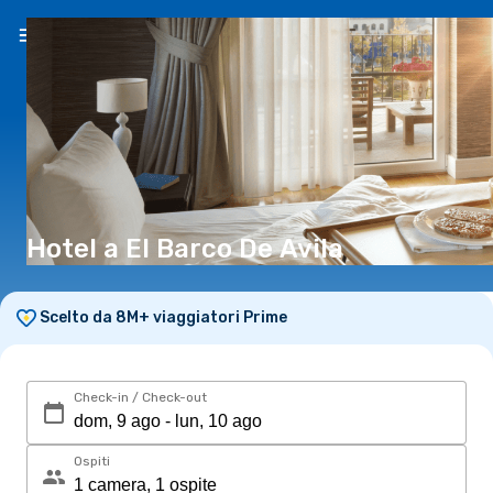
IT
(€)
Hotel a El Barco De Avila
Scelto da 8M+ viaggiatori Prime
Check-in / Check-out
Ospiti