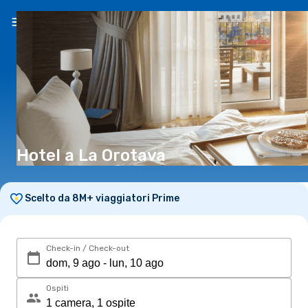
IT
(€)
Hotel a La Orotava
Scelto da 8M+ viaggiatori Prime
Check-in / Check-out
Ospiti