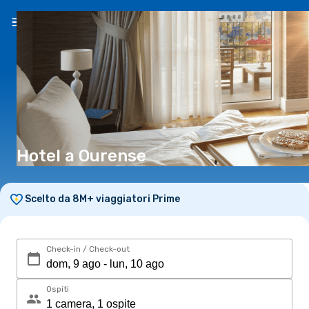
IT
(€)
Hotel a Ourense
Scelto da 8M+ viaggiatori Prime
Check-in / Check-out
Ospiti