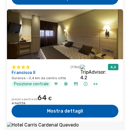
(1786)
4,2
Francisco II
Ourense · 0,4 km da centro città
Posizione centrale
64
€
prezzo a partire da
a notte
Mostra dettagli