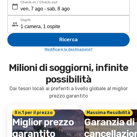
Check-in / Check-out
Ospiti
Ricerca
Modificare la destinazione?
Milioni di soggiorni, infinite
possibilità
Dai tesori locali ai preferiti a livello globale al miglior
prezzo garantito
Il n.1 per il prezzo
Massima flessibilità
Miglior prezzo
Garanzia di
garantito
cancellazio