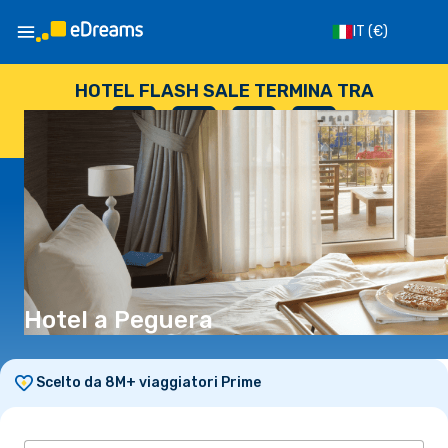
IT
(€)
HOTEL FLASH SALE TERMINA TRA
--
:
--
:
--
:
--
GIORNI
ORE
MINUTI
SECONDI
Hotel a Peguera
Scelto da 8M+ viaggiatori Prime