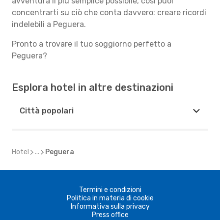
avventura il più semplice possibile, così puoi
concentrarti su ciò che conta davvero: creare ricordi
indelebili a Peguera.
Pronto a trovare il tuo soggiorno perfetto a
Peguera?
Esplora hotel in altre destinazioni
Città popolari
Hotel
...
Peguera
Termini e condizioni
Politica in materia di cookie
Informativa sulla privacy
Press office