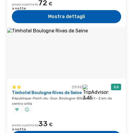
72
€
prezzo a partire da
a notte
Mostra dettagli
(1335)
3,5
Timhotel Boulogne Rives de Seine
République–Point-du-Jour, Boulogne-Billancourt · 2 km da
centro città
33
€
prezzo a partire da
a notte