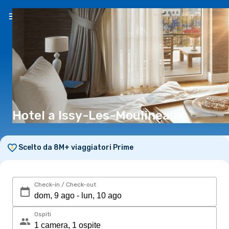
IT
(€)
Hotel a Issy-Les-Moulineaux
Scelto da 8M+ viaggiatori Prime
Check-in / Check-out
Ospiti