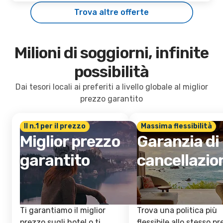
Trova altre offerte
Milioni di soggiorni, infinite
possibilità
Dai tesori locali ai preferiti a livello globale al miglior
prezzo garantito
Il n.1 per il prezzo
Massima flessibilità
Miglior prezzo
Garanzia di
garantito
cancellazio
Ti garantiamo il miglior
Trova una politica più
prezzo sugli hotel o ti
flessibile allo stesso p