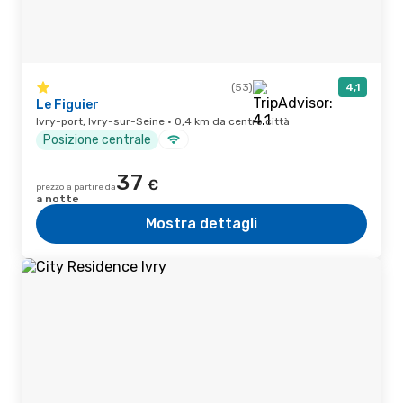
(53)
4,1
Le Figuier
Ivry-port, Ivry-sur-Seine · 0,4 km da centro città
Posizione centrale
37
€
prezzo a partire da
a notte
Mostra dettagli