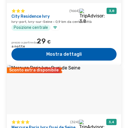
(1664)
3,8
City Residence Ivry
Ivry-port, Ivry-sur-Seine · 0,9 km da centro città
Posizione centrale
29
€
prezzo a partire da
a notte
Mostra dettagli
Sconto extra disponibile
(324)
3,4
Mercure Paris Ivry Quai de Seine