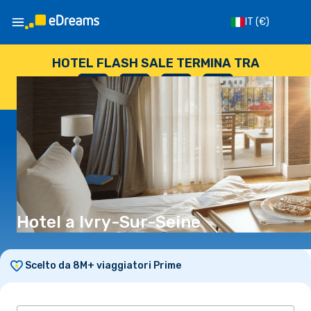
IT
(€)
HOTEL FLASH SALE TERMINA TRA
--
:
--
:
--
:
--
GIORNI
ORE
MINUTI
SECONDI
Hotel a Ivry-Sur-Seine
Scelto da 8M+ viaggiatori Prime