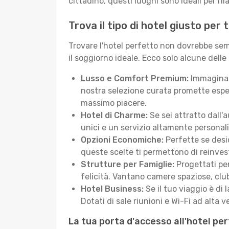
cittadino, questi luoghi sono ideali per ril
Trova il tipo di hotel giusto per
Trovare l'hotel perfetto non dovrebbe semb
il soggiorno ideale. Ecco solo alcune delle
Lusso e Comfort Premium:
Immagina d
nostra selezione curata promette esper
massimo piacere.
Hotel di Charme:
Se sei attratto dall'
unici e un servizio altamente personal
Opzioni Economiche:
Perfette se desid
queste scelte ti permettono di reinvest
Strutture per Famiglie:
Progettati pen
felicità. Vantano camere spaziose, club
Hotel Business:
Se il tuo viaggio è di 
Dotati di sale riunioni e Wi-Fi ad alta ve
La tua porta d'accesso all'hotel pe