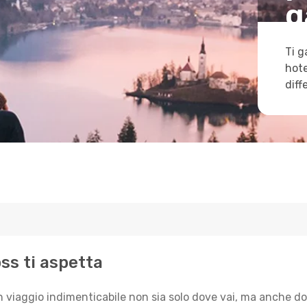
g
Ti g
hote
diff
oss ti aspetta
n viaggio indimenticabile non sia solo dove vai, ma anche do