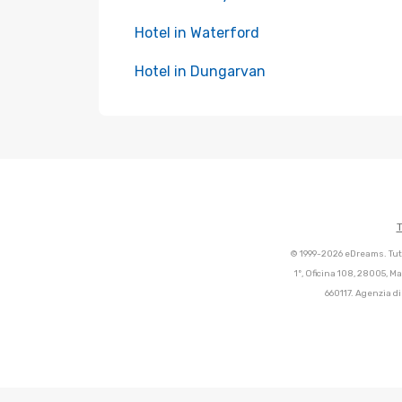
Hotel in Waterford
Hotel in Dungarvan
T
© 1999-2026 eDreams. Tutti
1º, Oficina 108, 28005, M
660117. Agenzia di