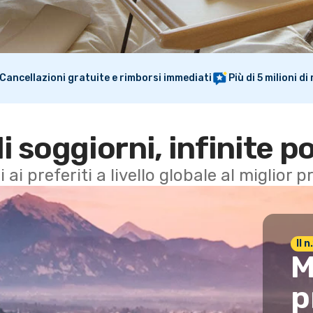
Cancellazioni gratuite e rimborsi immediati
Più di 5 milioni d
di soggiorni, infinite po
i ai preferiti a livello globale al miglior
Il 
M
p