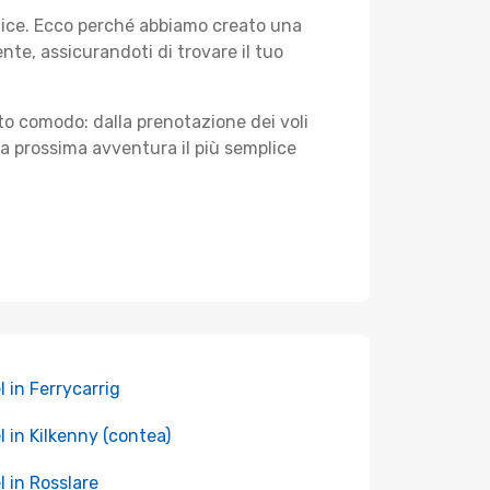
plice. Ecco perché abbiamo creato una
e, assicurandoti di trovare il tuo
sto comodo: dalla prenotazione dei voli
tua prossima avventura il più semplice
l in Ferrycarrig
l in Kilkenny (contea)
l in Rosslare