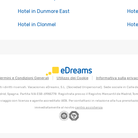
Hotel in Dunmore East
Hote
Hotel in Clonmel
Hote
ermini e Condizioni Generali
Utilizzo dei Cookie
Informativa sulla priva
 i diritti riservati. Vacaciones eDreams, S.L. (Sociedad Unipersonal). Sede sociale in Calle 
adrid, Spagna. Partita IVA ESB-61965778. Registrata presso il Registro Mercantil de Madrid, Tomo
 viaggio con licenza e agente accreditato IATA. Per contattarci in relazione alla tua prenotazio
immediatamente al nostro
centro assistenza
.