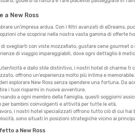
assarsi, godersi la natura e fare piacevoli passeggiate in fami
 te a New Ross
rare un'impresa ardua. Con i filtri avanzati di eDreams, puoi
 opzioni che scoprirai nella nostra vasta gamma di offerte ho
i svegliarti con viste mozzafiato, gustare cene gourmet o ril
ienze di viaggio impareggiabili, dove ogni dettaglio è meti
autenticità e dallo stile distintivo, i nostri hotel di charme
izzato, offrono un'esperienza molto più intima e memorabile.
eri esplorare New Ross senza spendere una fortuna. Da accog
ire i tuoi risparmi in nuove avventure.
sando a ogni membro della famiglia, questi soggiorni assicur
 per bambini coinvolgenti e attività per tutte le età.
lavoro, i nostri hotel specializzati offrono tutto ciò di cui h
locità, sono situati in posizioni strategiche vicino ai principal
rfetto a New Ross