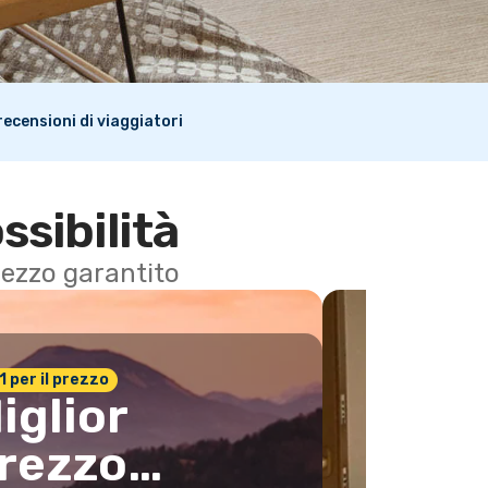
i recensioni di viaggiatori
ssibilità
 prezzo garantito
n.1 per il prezzo
iglior
rezzo