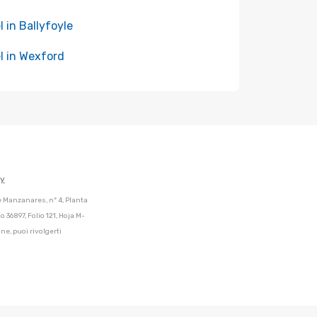
l in Ballyfoyle
l in Wexford
cy
de Manzanares, nº 4, Planta
 36897, Folio 121, Hoja M-
ne, puoi rivolgerti