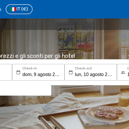
o
IT
(€)
rezzi e gli sconti per gli hotel
Check-in
Check-out
O