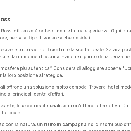
Ross
w Ross influenzerà notevolmente la tua esperienza. Ogni quar
iore, pensa al tipo di vacanza che desideri.
e avere tutto vicino, il
centro
è la scelta ideale. Sarai a poch
vaci e dai monumenti iconici. È anche il punto di partenza pe
mosfera più autentica? Considera di alloggiare appena fuori
la loro posizione strategica.
ali
offrono una soluzione molto comoda. Troverai hotel moderni
no ai principali centri d'affari.
ssante, le
aree residenziali
sono un'ottima alternativa. Qui 
ita locale.
tto con la natura, un
ritiro in campagna
nei dintorni può off