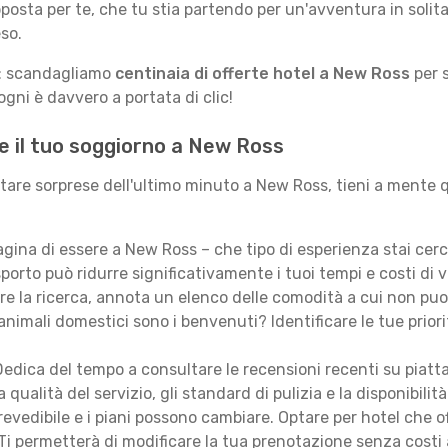
posta per te, che tu stia partendo per un'avventura in solit
so.
le: scandagliamo
centinaia di offerte hotel a New Ross
per s
gni è davvero a portata di clic!
e il tuo soggiorno a New Ross
itare sorprese dell'ultimo minuto a New Ross, tieni a mente q
ina di essere a New Ross – che tipo di esperienza stai cer
porto può ridurre significativamente i tuoi tempi e costi di v
are la ricerca, annota un elenco delle comodità a cui non puo
animali domestici sono i benvenuti? Identificare le tue priori
edica del tempo a consultare le recensioni recenti su piatt
qualità del servizio, gli standard di pulizia e la disponibilità
revedibile e i piani possono cambiare. Optare per hotel che of
Ti permetterà di modificare la tua prenotazione senza costi