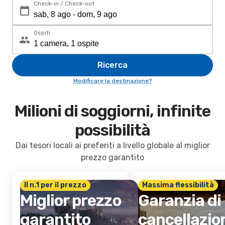
Check-in / Check-out
Ospiti
Ricerca
Modificare la destinazione?
Milioni di soggiorni, infinite
possibilità
Dai tesori locali ai preferiti a livello globale al miglior
prezzo garantito
Il n.1 per il prezzo
Massima flessibilità
Miglior prezzo
Garanzia di
garantito
cancellazio