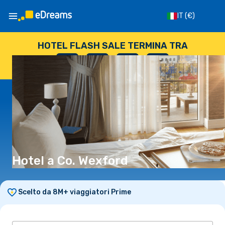
IT
(€)
HOTEL FLASH SALE TERMINA TRA
--
:
--
:
--
:
--
GIORNI
ORE
MINUTI
SECONDI
Hotel a Co. Wexford
Scelto da 8M+ viaggiatori Prime