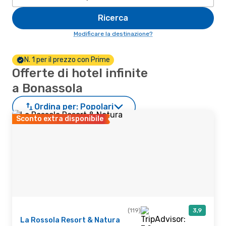
Ricerca
Modificare la destinazione?
N. 1 per il prezzo con Prime
Offerte di hotel infinite
a Bonassola
Ordina per:
Popolari
Sconto extra disponibile
(119)
3,9
La Rossola Resort & Natura