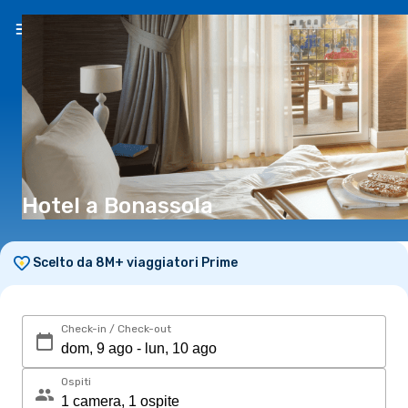
IT
(€)
Hotel a Bonassola
Scelto da 8M+ viaggiatori Prime
Check-in / Check-out
Ospiti