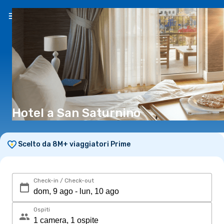
IT
(€)
Hotel a San Saturnino
Scelto da 8M+ viaggiatori Prime
Check-in / Check-out
Ospiti