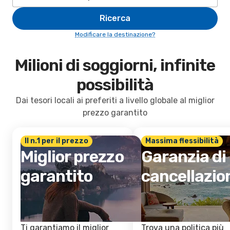
Ricerca
Modificare la destinazione?
Milioni di soggiorni, infinite
possibilità
Dai tesori locali ai preferiti a livello globale al miglior
prezzo garantito
Il n.1 per il prezzo
Massima flessibilità
Miglior prezzo
Garanzia di
garantito
cancellazio
Ti garantiamo il miglior
Trova una politica più