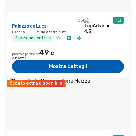
(35)
4,3
Palazzo de Luca
Fasano · 0,2 km da centro città
Posizione centrale
49
€
prezzo a partire da
a notte
Mostra dettagli
Sconto extra disponibile