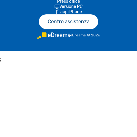
Press office
Versione PC
app iPhone
Centro assistenza
eDreams
©
2026
;