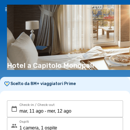
IT
(€)
Hotel a Capitolo Monopoli
Scelto da 8M+ viaggiatori Prime
Check-in / Check-out
Ospiti