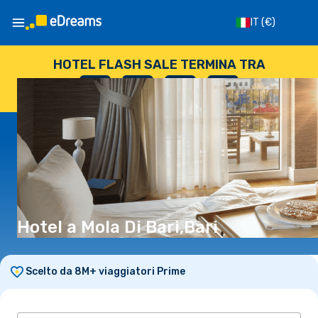
IT
(€)
HOTEL FLASH SALE TERMINA TRA
--
:
--
:
--
:
--
GIORNI
ORE
MINUTI
SECONDI
Hotel a Mola Di Bari,Bari
Scelto da 8M+ viaggiatori Prime