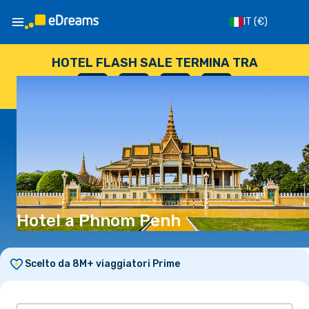
IT
(€)
HOTEL FLASH SALE TERMINA TRA
--
:
--
:
--
:
--
GIORNI
ORE
MINUTI
SECONDI
Hotel a Phnom Penh
Scelto da 8M+ viaggiatori Prime