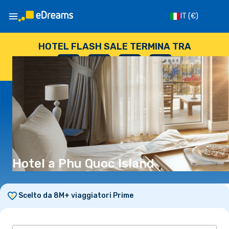
IT
(€)
HOTEL FLASH SALE TERMINA TRA
--
:
--
:
--
:
--
GIORNI
ORE
MINUTI
SECONDI
Hotel a Phu Quoc Island
Scelto da 8M+ viaggiatori Prime