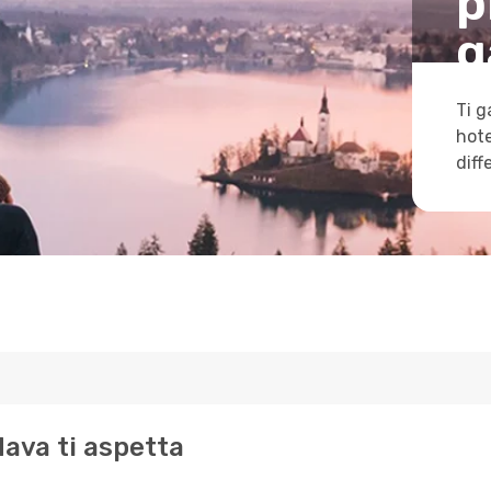
p
g
Ti g
hote
diff
dava ti aspetta