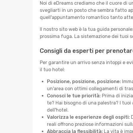
Noi di eDreams crediamo che il cuore di u
svegliarti in un posto che sembra fatto ap
quell'appuntamento romantico tanto atte
Il nostro sito web è la tua guida persona
prossima fuga. La sistemazione dei tuoi so
Consigli da esperti per prenota
Per garantire un arrivo senza intoppi e ev
il tuo hotel:
Posizione, posizione, posizione:
Immag
un'area con ottimi collegamenti di tras
Conosci le tue priorità:
Prima di inizi
te? Hai bisogno di una palestra? I tuoi 
dell'hotel.
Valorizza le esperienze degli ospiti:
D
reali offrono preziose informazioni sulla 
Abbraccia la flessibilità:
La vita è imp