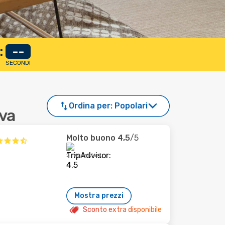
:
--
SECONDI
Ordina per:
Popolari
ava
Molto buono
4,5
/5
2 recensioni
Mostra prezzi
Sconto extra disponibile