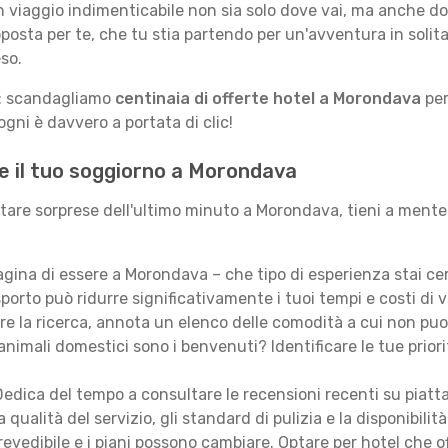
n viaggio indimenticabile non sia solo dove vai, ma anche do
posta per te, che tu stia partendo per un'avventura in solit
so.
le: scandagliamo
centinaia di offerte hotel a Morondava
per
gni è davvero a portata di clic!
re il tuo soggiorno a Morondava
itare sorprese dell'ultimo minuto a Morondava, tieni a mente
ina di essere a Morondava – che tipo di esperienza stai ce
porto può ridurre significativamente i tuoi tempi e costi di v
are la ricerca, annota un elenco delle comodità a cui non puo
animali domestici sono i benvenuti? Identificare le tue priori
edica del tempo a consultare le recensioni recenti su piatt
qualità del servizio, gli standard di pulizia e la disponibilità
revedibile e i piani possono cambiare. Optare per hotel che of