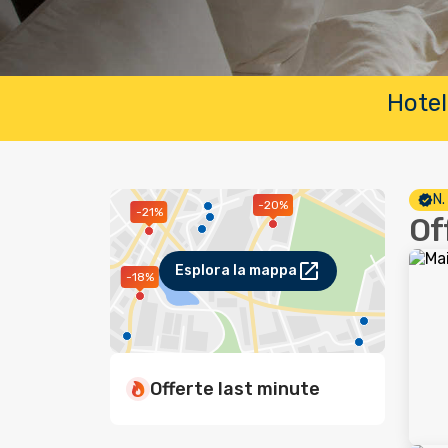
Hotel
N.
-20%
-21%
Of
Esplora la mappa
-18%
Offerte last minute