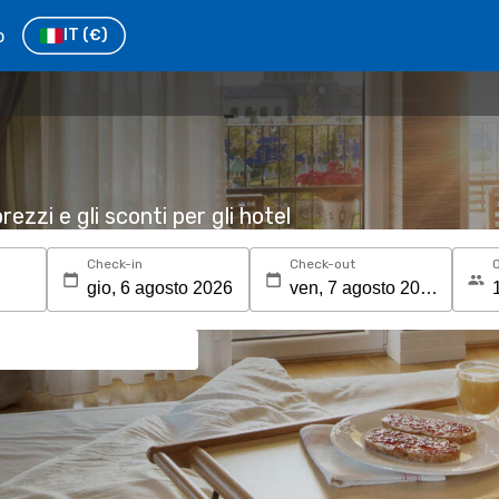
o
IT
(€)
rezzi e gli sconti per gli hotel
Check-in
Check-out
O