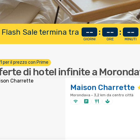
 Flash Sale termina tra
--
:
--
:
--
GIORNI
ORE
MINUTI
 1 per il prezzo con Prime
ferte di hotel infinite a Morond
Maison Charrette
Morondava · 3,2 km da centro città