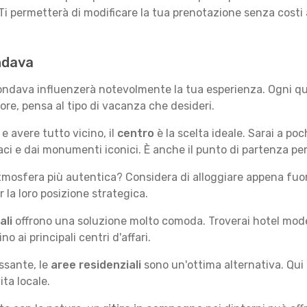
Ti permetterà di modificare la tua prenotazione senza costi
ndava
rondava influenzerà notevolmente la tua esperienza. Ogni qua
iore, pensa al tipo di vacanza che desideri.
e avere tutto vicino, il
centro
è la scelta ideale. Sarai a poch
ivaci e dai monumenti iconici. È anche il punto di partenza pe
mosfera più autentica? Considera di alloggiare appena fuori
la loro posizione strategica.
ali
offrono una soluzione molto comoda. Troverai hotel moderni
no ai principali centri d'affari.
ssante, le
aree residenziali
sono un'ottima alternativa. Qui 
ita locale.