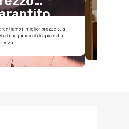
rezzo
arantito
arantiamo il miglior prezzo sugli
l o ti paghiamo il doppio della
erenza.