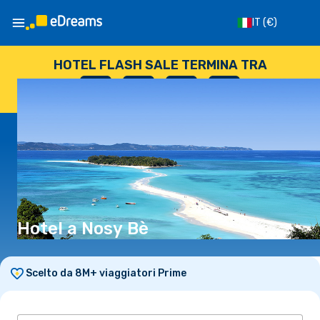
IT
(€)
HOTEL FLASH SALE TERMINA TRA
--
:
--
:
--
:
--
GIORNI
ORE
MINUTI
SECONDI
Hotel a Nosy Bè
Scelto da 8M+ viaggiatori Prime