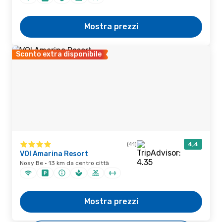
Mostra prezzi
Sconto extra disponibile
(41)
4,4
VOI Amarina Resort
Nosy Be · 13 km da centro città
Mostra prezzi