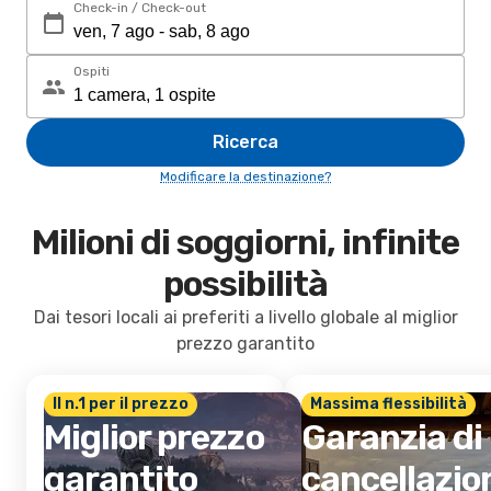
Check-in / Check-out
Ospiti
Ricerca
Modificare la destinazione?
Milioni di soggiorni, infinite
possibilità
Dai tesori locali ai preferiti a livello globale al miglior
prezzo garantito
Il n.1 per il prezzo
Massima flessibilità
Miglior prezzo
Garanzia di
garantito
cancellazio