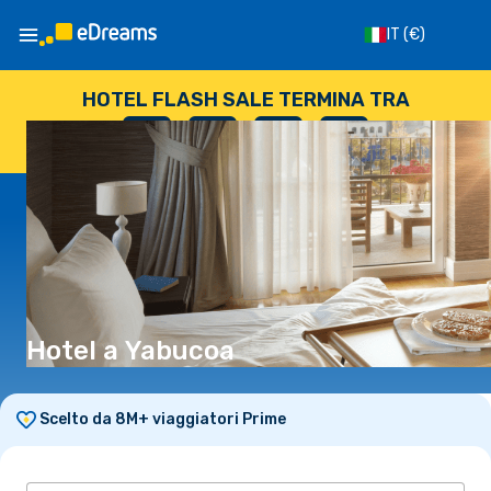
IT
(€)
HOTEL FLASH SALE TERMINA TRA
--
:
--
:
--
:
--
GIORNI
ORE
MINUTI
SECONDI
Hotel a Yabucoa
Scelto da 8M+ viaggiatori Prime