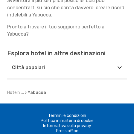
avventura il più semplice possibile, così puoi
concentrarti su ciò che conta davvero: creare ricordi
indelebili a Yabucoa.
Pronto a trovare il tuo soggiorno perfetto a
Yabucoa?
Esplora hotel in altre destinazioni
Città popolari
Hotel
...
Yabucoa
Termini e condizioni
Politica in materia di cookie
Informativa sulla privacy
Press office