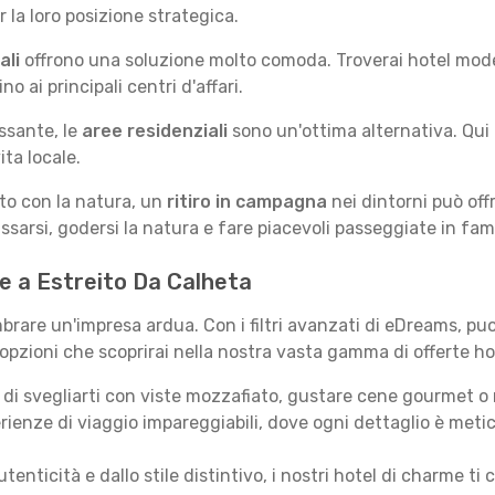
la loro posizione strategica.
ali
offrono una soluzione molto comoda. Troverai hotel moderni
no ai principali centri d'affari.
ssante, le
aree residenziali
sono un'ottima alternativa. Qui 
ita locale.
tto con la natura, un
ritiro in campagna
nei dintorni può off
assarsi, godersi la natura e fare piacevoli passeggiate in fami
 te a Estreito Da Calheta
rare un'impresa ardua. Con i filtri avanzati di eDreams, puoi
 opzioni che scoprirai nella nostra vasta gamma di offerte ho
i svegliarti con viste mozzafiato, gustare cene gourmet o ril
ienze di viaggio impareggiabili, dove ogni dettaglio è meti
autenticità e dallo stile distintivo, i nostri hotel di charme