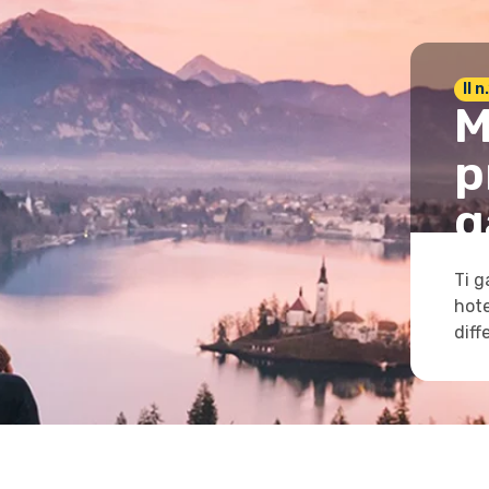
Il 
M
p
g
Ti g
hote
diff