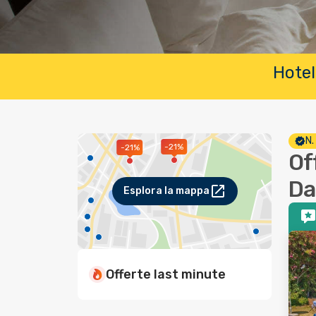
Hotel
N.
-21%
-21%
Of
Da
Esplora la mappa
Offerte last minute