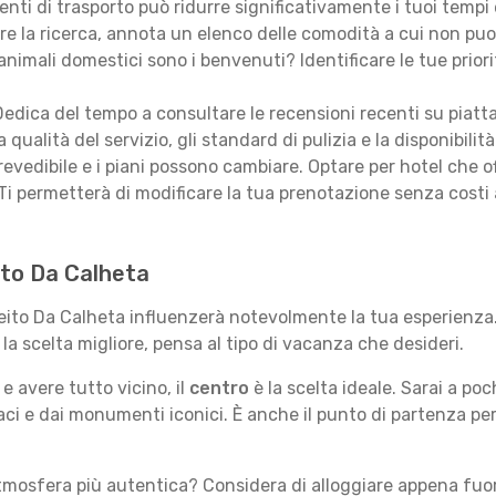
nti di trasporto può ridurre significativamente i tuoi tempi e
are la ricerca, annota un elenco delle comodità a cui non puo
animali domestici sono i benvenuti? Identificare le tue priori
edica del tempo a consultare le recensioni recenti su piatt
qualità del servizio, gli standard di pulizia e la disponibilità
revedibile e i piani possono cambiare. Optare per hotel che of
Ti permetterà di modificare la tua prenotazione senza costi
eito Da Calheta
treito Da Calheta influenzerà notevolmente la tua esperienza
e la scelta migliore, pensa al tipo di vacanza che desideri.
e avere tutto vicino, il
centro
è la scelta ideale. Sarai a poch
vaci e dai monumenti iconici. È anche il punto di partenza pe
mosfera più autentica? Considera di alloggiare appena fuori