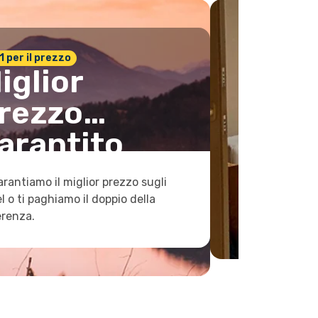
n.1 per il prezzo
iglior
rezzo
arantito
arantiamo il miglior prezzo sugli
l o ti paghiamo il doppio della
erenza.