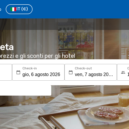
o
IT
(€)
heta
rezzi e gli sconti per gli hotel
Check-in
Check-out
O