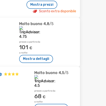
Mostra prezzi
Sconto extra disponibile
Molto buono
4,8
/5
462 recensioni
prezzo a partire da
101
€
a notte
Mostra dettagli
Molto buono
4,5
/5
e
121 recensioni
prezzo a partire da
68
€
a notte