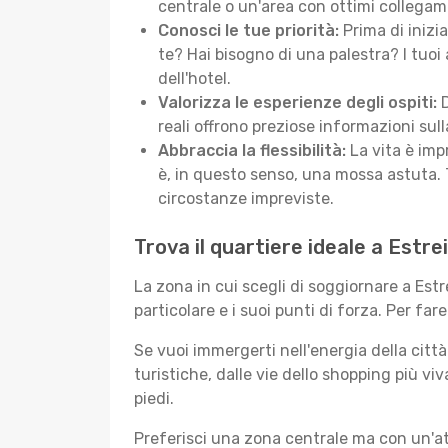
centrale o un'area con ottimi collegame
Conosci le tue priorità:
Prima di inizi
te? Hai bisogno di una palestra? I tuoi 
dell'hotel.
Valorizza le esperienze degli ospiti:
D
reali offrono preziose informazioni sulla 
Abbraccia la flessibilità:
La vita è imp
è, in questo senso, una mossa astuta. 
circostanze impreviste.
Trova il quartiere ideale a Estr
La zona in cui scegli di soggiornare a Es
particolare e i suoi punti di forza. Per far
Se vuoi immergerti nell'energia della città 
turistiche, dalle vie dello shopping più vi
piedi.
Preferisci una zona centrale ma con un'at