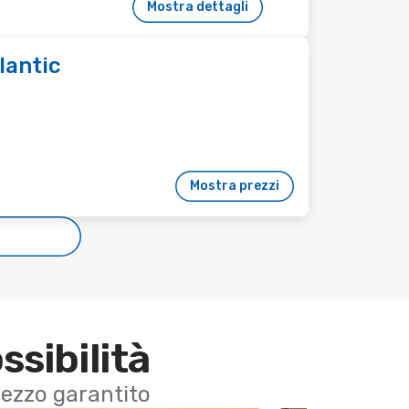
Mostra dettagli
lantic
Mostra prezzi
e
ssibilità
 prezzo garantito