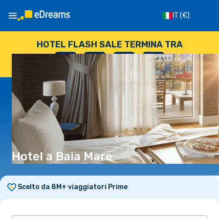
IT
(€)
HOTEL FLASH SALE TERMINA TRA
--
:
--
:
--
:
--
GIORNI
ORE
MINUTI
SECONDI
Hotel a Baia Mare
Scelto da 8M+ viaggiatori Prime