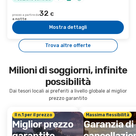
32
€
prezzo a partire da
a notte
Mostra dettagli
Trova altre offerte
Milioni di soggiorni, infinite
possibilità
Dai tesori locali ai preferiti a livello globale al miglior
prezzo garantito
Il n.1 per il prezzo
Massima flessibilità
Miglior prezzo
Garanzia di
garantito
cancellazio