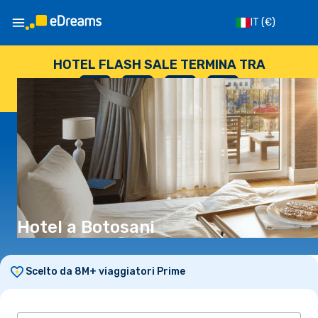
IT
(€)
HOTEL FLASH SALE TERMINA TRA
--
:
--
:
--
:
--
GIORNI
ORE
MINUTI
SECONDI
Hotel a Botosani
Scelto da 8M+ viaggiatori Prime