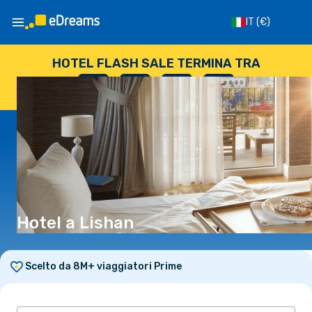
IT
(€)
HOTEL FLASH SALE TERMINA TRA
--
:
--
:
--
:
--
GIORNI
ORE
MINUTI
SECONDI
Hotel a Lishan
Scelto da 8M+ viaggiatori Prime