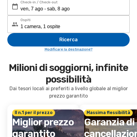
Check-in / Check-out
Ospiti
Ricerca
Modificare la destinazione?
Milioni di soggiorni, infinite
possibilità
Dai tesori locali ai preferiti a livello globale al miglior
prezzo garantito
Il n.1 per il prezzo
Massima flessibilità
Miglior prezzo
Garanzia di
garantito
cancellazio