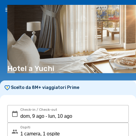
IT
(€)
Hotel a Yuchi
Scelto da 8M+ viaggiatori Prime
Check-in / Check-out
Ospiti