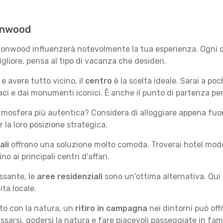
tonwood
ttonwood influenzerà notevolmente la tua esperienza. Ogni q
migliore, pensa al tipo di vacanza che desideri.
e avere tutto vicino, il
centro
è la scelta ideale. Sarai a poch
ivaci e dai monumenti iconici. È anche il punto di partenza p
mosfera più autentica? Considera di alloggiare appena fuori
la loro posizione strategica.
ali
offrono una soluzione molto comoda. Troverai hotel moderni
no ai principali centri d'affari.
ssante, le
aree residenziali
sono un'ottima alternativa. Qui 
ita locale.
tto con la natura, un
ritiro in campagna
nei dintorni può off
assarsi, godersi la natura e fare piacevoli passeggiate in fami