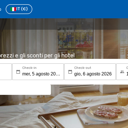
o
IT
(€)
rezzi e gli sconti per gli hotel
Check-in
Check-out
O