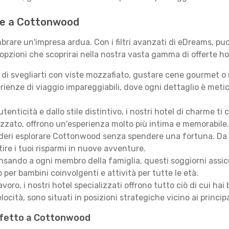
r te a Cottonwood
rare un'impresa ardua. Con i filtri avanzati di eDreams, puoi
 opzioni che scoprirai nella nostra vasta gamma di offerte ho
i svegliarti con viste mozzafiato, gustare cene gourmet o ril
ienze di viaggio impareggiabili, dove ogni dettaglio è meti
autenticità e dallo stile distintivo, i nostri hotel di charme
izzato, offrono un'esperienza molto più intima e memorabile.
deri esplorare Cottonwood senza spendere una fortuna. Da acc
ire i tuoi risparmi in nuove avventure.
sando a ogni membro della famiglia, questi soggiorni assicur
 per bambini coinvolgenti e attività per tutte le età.
lavoro, i nostri hotel specializzati offrono tutto ciò di cui h
locità, sono situati in posizioni strategiche vicino ai principal
erfetto a Cottonwood