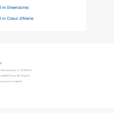
l in Greenacres
l in Coeur d'Alene
cy
de Manzanares, nº 4, Planta
 36897, Folio 121, Hoja M-
ne, puoi rivolgerti