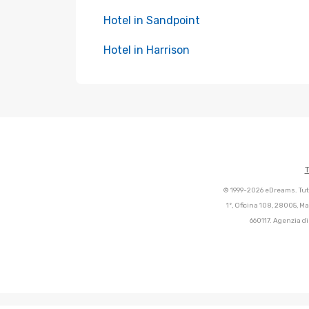
Hotel in Sandpoint
Hotel in Harrison
T
© 1999-2026 eDreams. Tutti
1º, Oficina 108, 28005, M
660117. Agenzia di