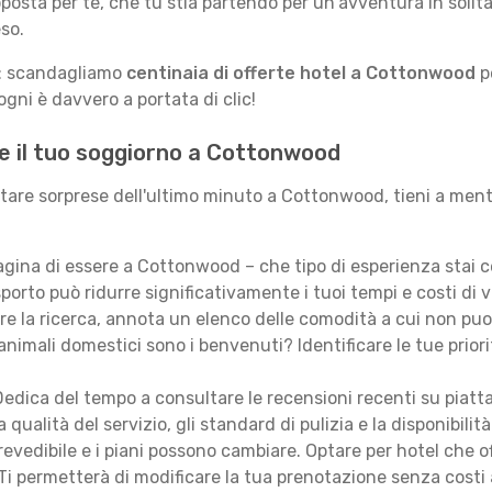
posta per te, che tu stia partendo per un'avventura in solit
so.
le: scandagliamo
centinaia di offerte hotel a Cottonwood
pe
gni è davvero a portata di clic!
re il tuo soggiorno a Cottonwood
vitare sorprese dell'ultimo minuto a Cottonwood, tieni a men
ina di essere a Cottonwood – che tipo di esperienza stai 
porto può ridurre significativamente i tuoi tempi e costi di v
are la ricerca, annota un elenco delle comodità a cui non puo
animali domestici sono i benvenuti? Identificare le tue priori
edica del tempo a consultare le recensioni recenti su piatt
qualità del servizio, gli standard di pulizia e la disponibilità
revedibile e i piani possono cambiare. Optare per hotel che of
Ti permetterà di modificare la tua prenotazione senza costi