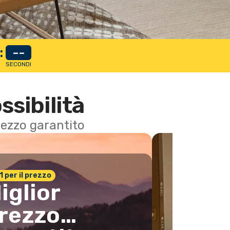
:
--
SECONDI
ssibilità
 prezzo garantito
n.1 per il prezzo
iglior
rezzo