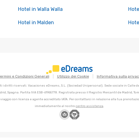
Hotel in Walla Walla
Hote
Hotel in Malden
Hote
ermini e Condizioni Generali
Utilizzo dei Cookie
Informativa sulla priva
 i diritti riservati. Vacaciones eDreams, S.L. (Sociedad Unipersonal). Sede sociale in Calle 
adrid, Spagna. Partita IVA ESB-61965778. Registrata presso il Registro Mercantil de Madrid, Tomo
 viaggio con licenza e agente accreditato IATA. Per contattarci in relazione alla tua prenotazio
immediatamente al nostro
centro assistenza
.