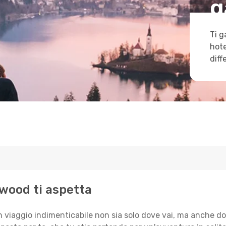
g
Ti g
hote
diff
nwood ti aspetta
n viaggio indimenticabile non sia solo dove vai, ma anche do