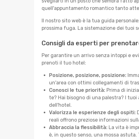
svegliarti in un posto che sembra fatto ap
quell'appuntamento romantico tanto atte
Il nostro sito web è la tua guida persona
prossima fuga. La sistemazione dei tuoi so
Consigli da esperti per prenota
Per garantire un arrivo senza intoppi e e
prenoti il tuo hotel:
Posizione, posizione, posizione:
Immag
un'area con ottimi collegamenti di tras
Conosci le tue priorità:
Prima di inizi
te? Hai bisogno di una palestra? I tuoi 
dell'hotel.
Valorizza le esperienze degli ospiti:
D
reali offrono preziose informazioni sulla 
Abbraccia la flessibilità:
La vita è imp
è, in questo senso, una mossa astuta. 