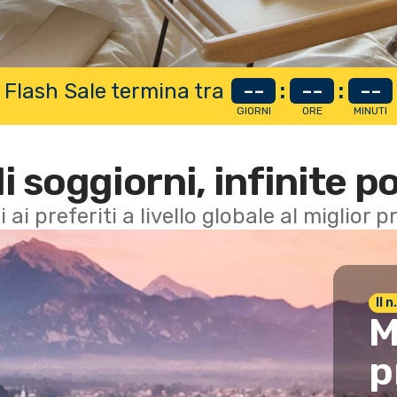
 Flash Sale termina tra
--
:
--
:
--
GIORNI
ORE
MINUTI
di soggiorni, infinite po
i ai preferiti a livello globale al miglior
Il 
M
p