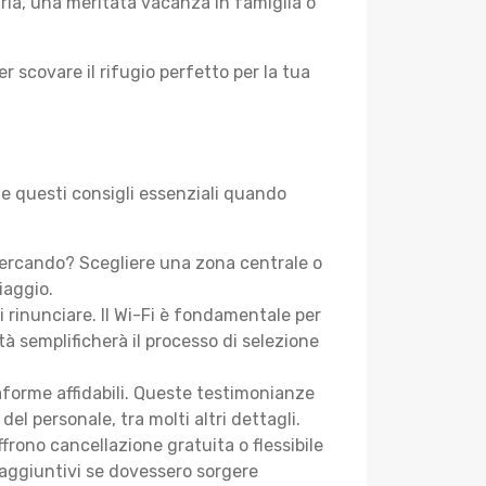
aria, una meritata vacanza in famiglia o
r scovare il rifugio perfetto per la tua
te questi consigli essenziali quando
cercando? Scegliere una zona centrale o
iaggio.
i rinunciare. Il Wi-Fi è fondamentale per
tà semplificherà il processo di selezione
aforme affidabili. Queste testimonianze
 del personale, tra molti altri dettagli.
frono cancellazione gratuita o flessibile
 aggiuntivi se dovessero sorgere